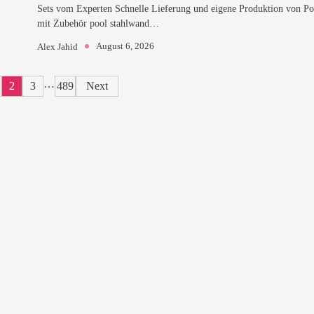
Sets vom Experten Schnelle Lieferung und eigene Produktion von Po
mit Zubehör pool stahlwand…
August 6, 2026
Alex Jahid
Posts
…
2
3
489
Next
pagination