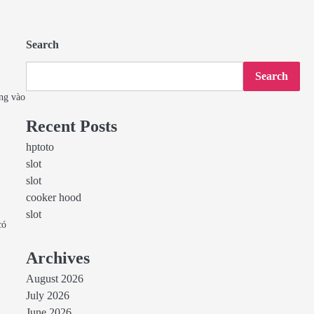
Search
Search
ung vào
Recent Posts
hptoto
slot
slot
cooker hood
slot
có
Archives
August 2026
July 2026
June 2026