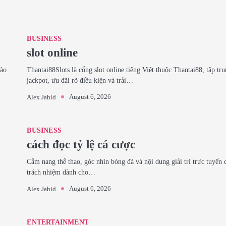
BUSINESS
slot online
vào
Thantai88Slots là cổng slot online tiếng Việt thuộc Thantai88, tập tr
jackpot, ưu đãi rõ điều kiện và trải…
August 6, 2026
Alex Jahid
BUSINESS
cách đọc tỷ lệ cá cược
Cẩm nang thể thao, góc nhìn bóng đá và nội dung giải trí trực tuyến 
trách nhiệm dành cho…
August 6, 2026
Alex Jahid
ENTERTAINMENT