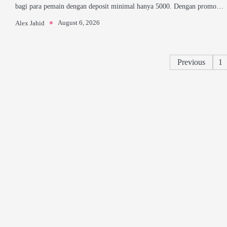
bagi para pemain dengan deposit minimal hanya 5000. Dengan promo…
August 6, 2026
Alex Jahid
Previous
1