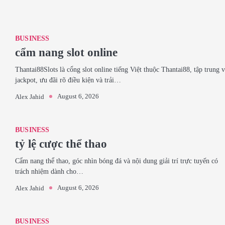
BUSINESS
cẩm nang slot online
Thantai88Slots là cổng slot online tiếng Việt thuộc Thantai88, tập trung 
jackpot, ưu đãi rõ điều kiện và trải…
August 6, 2026
Alex Jahid
BUSINESS
tỷ lệ cược thể thao
Cẩm nang thể thao, góc nhìn bóng đá và nội dung giải trí trực tuyến có
trách nhiệm dành cho…
August 6, 2026
Alex Jahid
BUSINESS